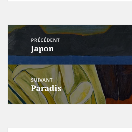
Navigation
de
PRÉCÉDENT
Japon
l’article
Article
précédent :
SUIVANT
Paradis
Article
suivant :