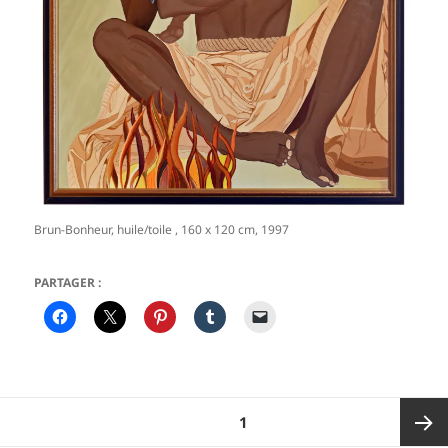
Brun-Bonheur, huile/toile , 160 x 120 cm, 1997
PARTAGER :
Pagination
PAGE
1
des