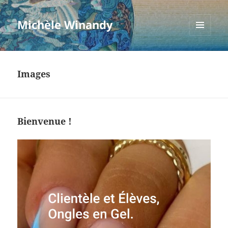
Michèle Winandy
MENU
ET
WIDGETS
Images
Bienvenue !