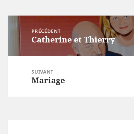
Navigation
de
PRÉCÉDENT
Catherine et Thierry
l’article
Article
précédent :
SUIVANT
Mariage
Article
suivant :