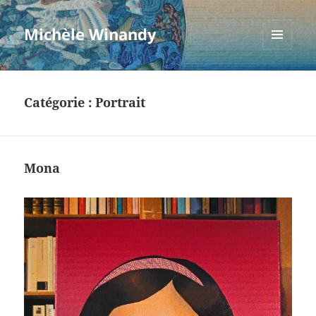
Michèle Winandy
MENU
ET
WIDGETS
Catégorie :
Portrait
Mona