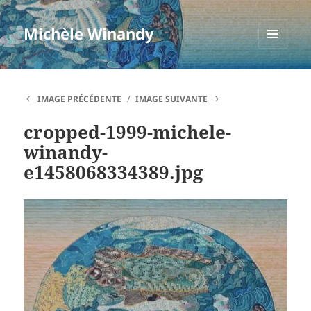
Michèle Winandy
MENU
ET
WIDGETS
IMAGE PRÉCÉDENTE
IMAGE SUIVANTE
cropped-1999-michele-
winandy-
e1458068334389.jpg